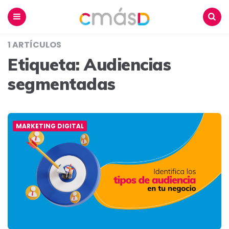
Blog
CmásD
Menu
Buscar
1 ARTÍCULOS
Etiqueta:
Audiencias
segmentadas
MARKETING DIGITAL