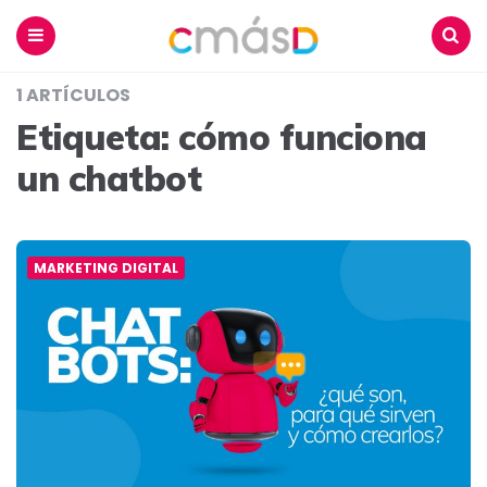
Blog
CmásD
Menu
Buscar
1 ARTÍCULOS
Etiqueta:
cómo funciona
un chatbot
MARKETING DIGITAL