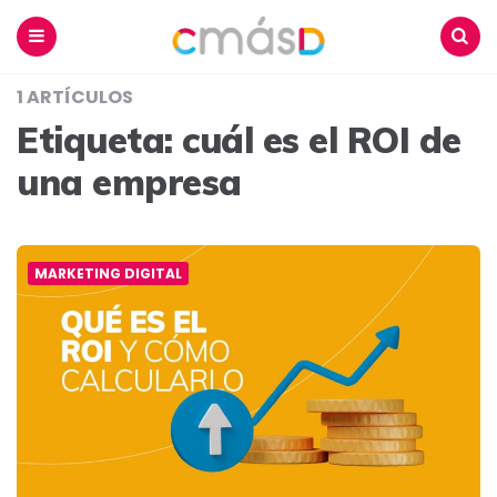
Blog
CmásD
Menu
Buscar
1 ARTÍCULOS
Etiqueta:
cuál es el ROI de
una empresa
MARKETING DIGITAL