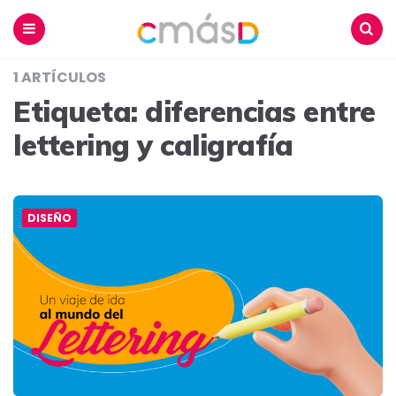
Blog
CmásD
Menu
Buscar
1 ARTÍCULOS
Etiqueta:
diferencias entre
lettering y caligrafía
DISEÑO