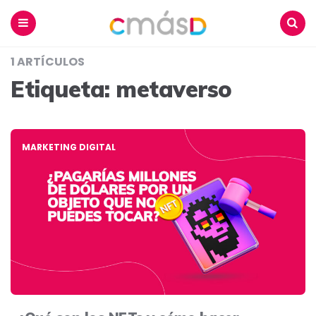
Blog
CmásD
Menu
Buscar
1 ARTÍCULOS
Etiqueta:
metaverso
MARKETING DIGITAL