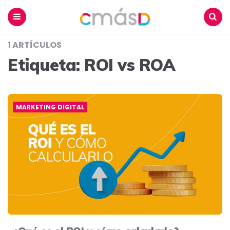
Blog
CmásD
Menu
Buscar
1 ARTÍCULOS
Etiqueta:
ROI vs ROA
MARKETING DIGITAL