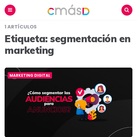
Blog
CmásD
Menu
Buscar
1 ARTÍCULOS
Etiqueta:
segmentación en
marketing
MARKETING DIGITAL