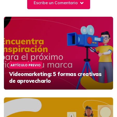
Escribe un Comentario
Post
navigation
ARTÍCULO PREVIO
Videomarketing: 5 formas creativas
de aprovecharlo