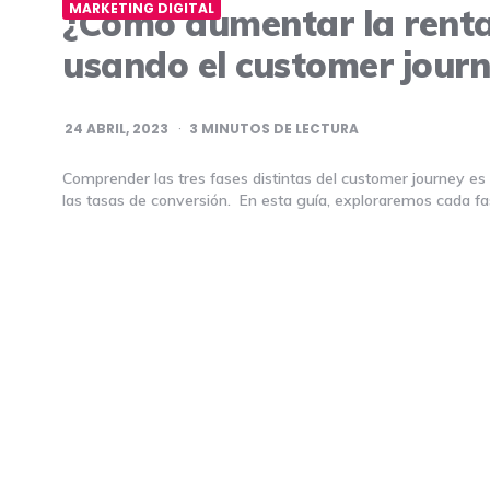
MARKETING DIGITAL
¿Cómo aumentar la renta
usando el customer jour
24 ABRIL, 2023
3
MINUTOS DE LECTURA
Comprender las tres fases distintas del customer journey e
las tasas de conversión. En esta guía, exploraremos cada fa