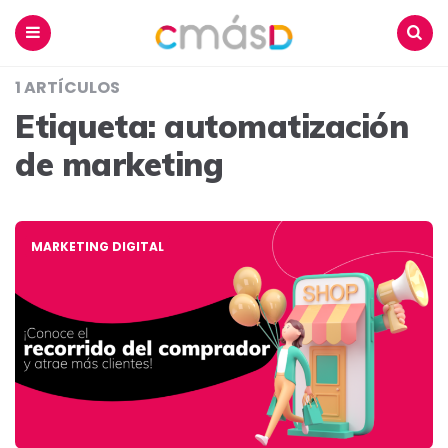
Blog
CmásD
Menu
Buscar
1 ARTÍCULOS
Etiqueta:
automatización
de marketing
MARKETING DIGITAL