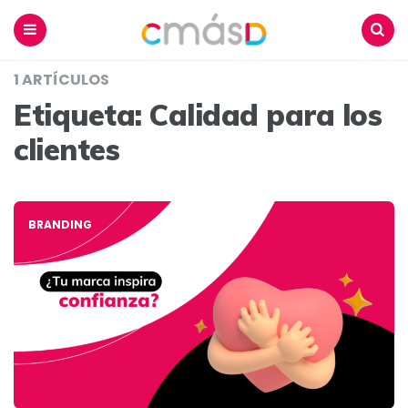
Blog
CmásD
Menu
Buscar
1 ARTÍCULOS
Etiqueta:
Calidad para los
clientes
BRANDING