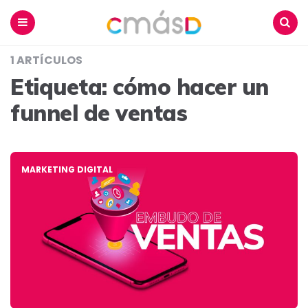
Blog
CmásD
Menu
Buscar
1 ARTÍCULOS
Etiqueta:
cómo hacer un
funnel de ventas
MARKETING DIGITAL