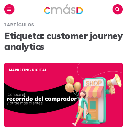
Blog
CmásD
Menu
Buscar
1 ARTÍCULOS
Etiqueta:
customer journey
analytics
MARKETING DIGITAL