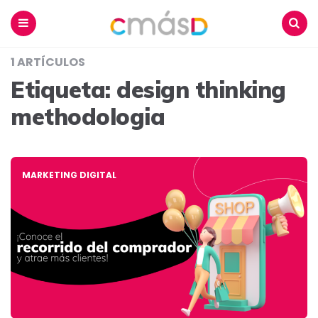
Blog
CmásD
Menu
Buscar
1 ARTÍCULOS
Etiqueta:
design thinking
methodologia
MARKETING DIGITAL