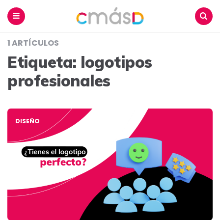
Blog
CmásD
Menu
Buscar
1 ARTÍCULOS
Etiqueta:
logotipos
profesionales
DISEÑO