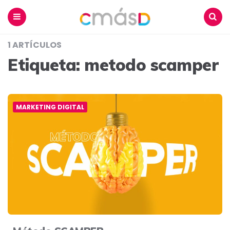
Blog
CmásD
Menu
Buscar
1 ARTÍCULOS
Etiqueta:
metodo scamper
MARKETING DIGITAL