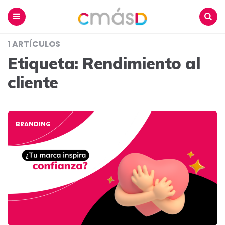
Blog
CmásD
Menu
Buscar
1 ARTÍCULOS
Etiqueta:
Rendimiento al
cliente
BRANDING