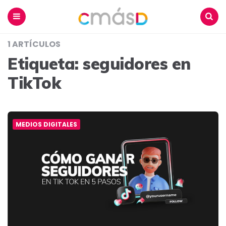
Blog
CmásD
Menu
Buscar
1 ARTÍCULOS
Etiqueta:
seguidores en
TikTok
MEDIOS DIGITALES