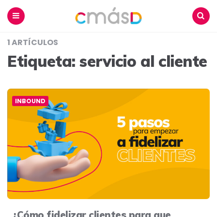
Blog
CmásD
Menu
Buscar
1 ARTÍCULOS
Etiqueta:
servicio al cliente
INBOUND
¿Cómo fidelizar clientes para que