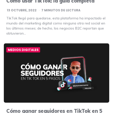
Cómo usar TikTok: la guía completa
13 OCTUBRE, 2022
7
MINUTOS DE LECTURA
TikTok llegó para quedarse, esta plataforma ha impactado el
mundo del marketing digital como ninguna otra red social en
los últimos meses; de hecho, los negocios B2C reportan que
obtuvieron…
MEDIOS DIGITALES
Cómo ganar seguidores en TikTok en 5