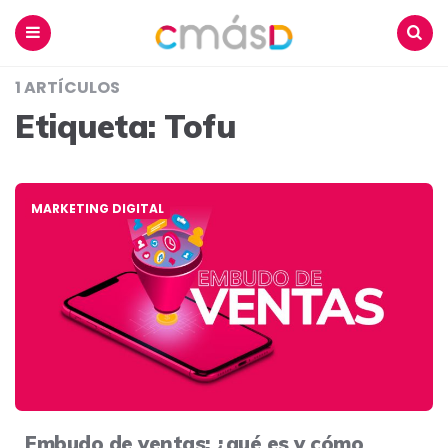
Blog
CmásD
Menu
Buscar
1 ARTÍCULOS
Etiqueta:
Tofu
MARKETING DIGITAL
Embudo de ventas: ¿qué es y cómo