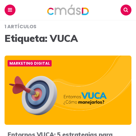
Blog
CmásD
Menu
Buscar
1 ARTÍCULOS
Etiqueta:
VUCA
MARKETING DIGITAL
Entornos VUCA: 5 estrategias para