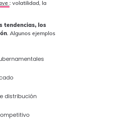
lave
: volatilidad, la
s tendencias, los
ión
. Algunos ejemplos
 gubernamentales
rcado
 distribución
ompetitivo