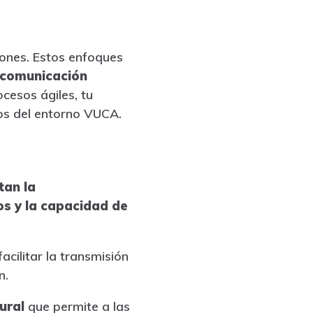
iones. Estos enfoques
 comunicación
ocesos ágiles, tu
os del entorno VUCA.
an la
os y la capacidad de
cilitar la transmisión
n.
tural
que permite a las