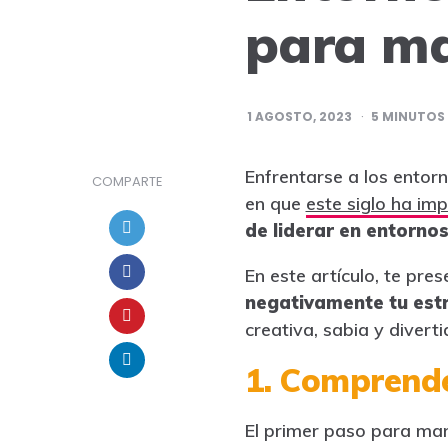
para ma
1 AGOSTO, 2023
5
MINUTOS 
Enfrentarse a los entor
COMPARTE
en que
este siglo ha imp
de liderar en entorn
En este artículo, te p
negativamente tu est
creativa, sabia y diverti
1. Comprende
El primer paso para ma