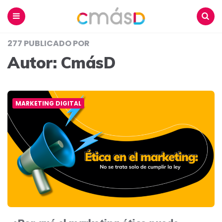
Blog
CmásD
Menu
Buscar
277 PUBLICADO POR
Autor:
CmásD
MARKETING DIGITAL