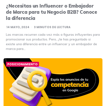
¿Necesitas un Influencer o Embajador
de Marca para tu Negocio B2B? Conoce
la diferencia
14 MAYO, 2024
3
MINUTOS DE LECTURA
Las marcas recurren cada vez más a figuras influyentes para
promocionar sus productos. Pero, ¿te has preguntado si
existe una diferencia entre un influencer y un embajador de
marca para…
POSICIONAMIENTO