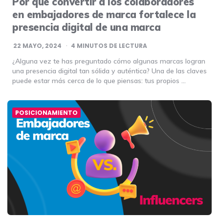
Por qué convertir a los colaboradores
en embajadores de marca fortalece la
presencia digital de una marca
22 MAYO, 2024
4
MINUTOS DE LECTURA
¿Alguna vez te has preguntado cómo algunas marcas logran
una presencia digital tan sólida y auténtica? Una de las claves
puede estar más cerca de lo que piensas: tus propios …
POSICIONAMIENTO