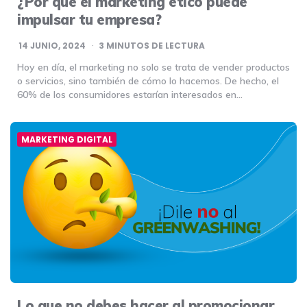
¿Por qué el marketing ético puede
impulsar tu empresa?
14 JUNIO, 2024
3
MINUTOS DE LECTURA
Hoy en día, el marketing no solo se trata de vender productos
o servicios, sino también de cómo lo hacemos. De hecho, el
60% de los consumidores estarían interesados en…
MARKETING DIGITAL
Lo que no debes hacer al promocionar