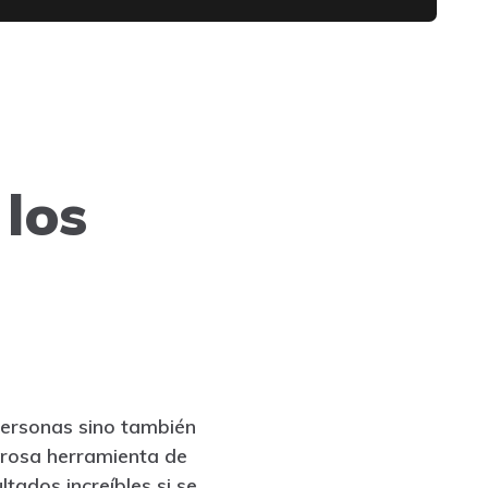
 los
 personas sino también
erosa herramienta de
tados increíbles si se