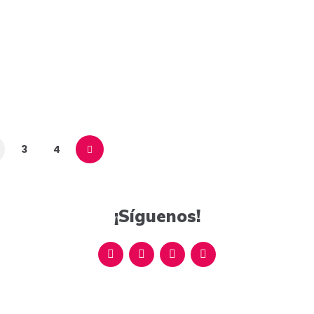
3
4
¡Síguenos!