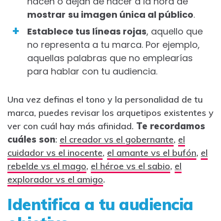
hacen o dejan de hacer a la hora de
mostrar
su imagen única al público
.
Establece tus líneas rojas
, aquello que
no representa a tu marca. Por ejemplo,
aquellas palabras que no emplearías
para hablar con tu audiencia.
Una vez definas el tono y la personalidad de tu
marca, puedes revisar los arquetipos existentes y
ver con cuál hay más afinidad.
Te recordamos
cuáles son
:
el creador vs el gobernante
,
el
cuidador vs el inocente
,
el amante vs el bufón
,
el
rebelde vs el mago
,
el héroe vs el sabio
,
el
explorador vs el amigo
.
Identifica a tu audiencia