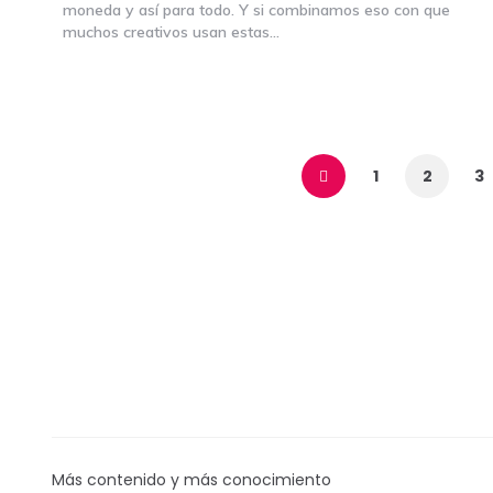
moneda y así para todo. Y si combinamos eso con que
muchos creativos usan estas…
Navegación
de
1
2
3
entradas
Más contenido y más conocimiento