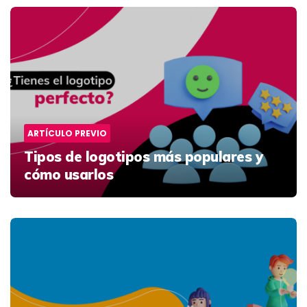
Post
navigation
ARTÍCULO PREVIO
Tipos de logotipos más populares y
cómo usarlos