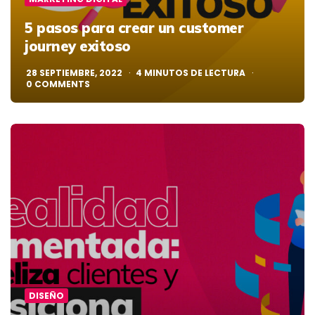
5 pasos para crear un customer
journey exitoso
28 SEPTIEMBRE, 2022
4
MINUTOS DE LECTURA
0
COMMENTS
DISEÑO