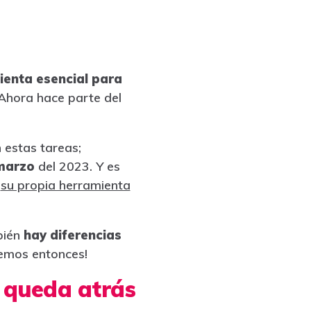
ienta esencial para
 Ahora hace parte del
 estas tareas;
 marzo
del 2023. Y es
o
su propia herramienta
bién
hay diferencias
emos entonces!
e queda atrás