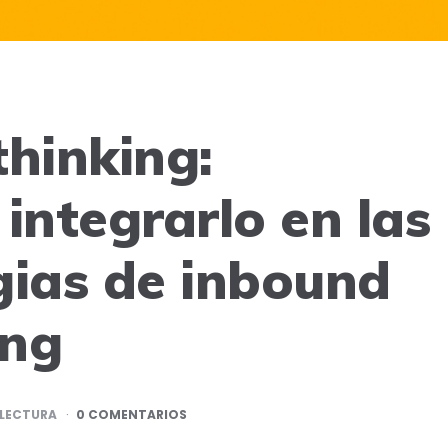
thinking:
integrarlo en las
gias de inbound
ing
LECTURA
0 COMENTARIOS