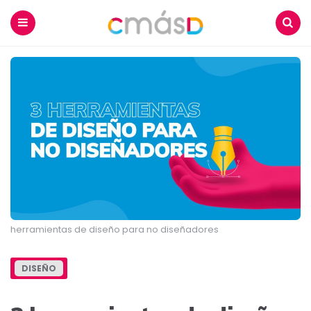
Blog
CmásD
Menu
Buscar
herramientas de diseño para no diseñadores
DISEÑO