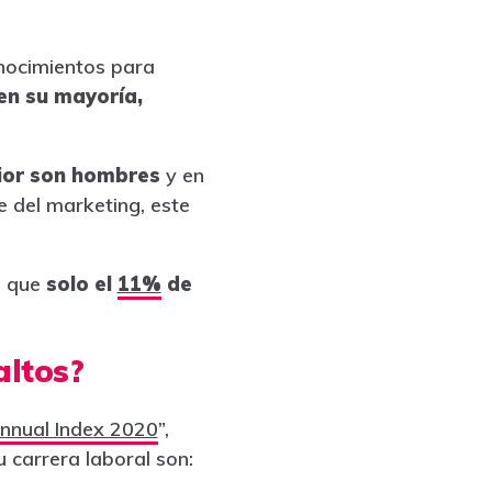
nocimientos para
 en su mayoría,
nior son hombres
y en
e del marketing, este
a que
solo el
11%
de
altos?
nual Index 2020
”,
 carrera laboral son: