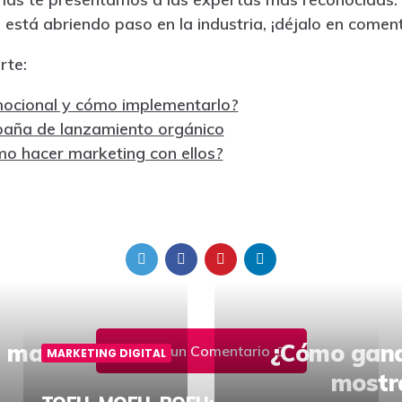
está abriendo paso en la industria, ¡déjalo en coment
rte:
mocional y cómo implementarlo?
paña de lanzamiento orgánico
mo hacer marketing con ellos?
e marcan la
¿Cómo gana
Escribe un Comentario
MARKETING DIGITAL
mostra