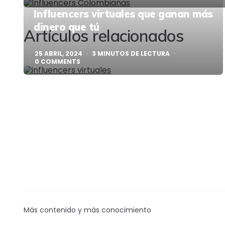
Influencers virtuales que ganan más
navigation
dinero que tú
Artículos relacionados
25 ABRIL, 2024
3
MINUTOS DE LECTURA
0
COMMENTS
Más contenido y más conocimiento