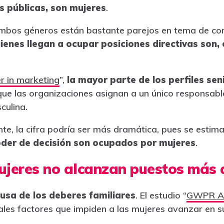
s públicas, son mujeres
.
mbos géneros están bastante parejos en tema de co
ienes llegan a ocupar posiciones directivas son,
r in marketing
”,
la mayor parte de los perfiles se
que las organizaciones asignan a un único responsabl
culina.
e, la cifra podría ser más dramática, pues se estim
oder de decisión son ocupados por mujeres
.
ujeres no alcanzan puestos más 
usa de los deberes familiares
. El estudio “
GWPR An
ales factores que impiden a las mujeres avanzar en su