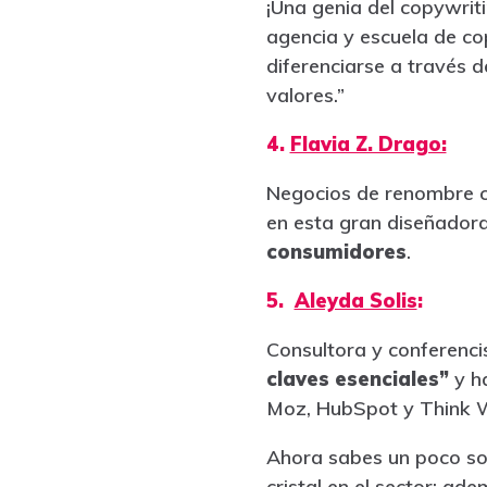
¡Una genia del copywrit
agencia y escuela de c
diferenciarse a través d
valores.”
4.
Flavia Z. Drago:
Negocios de renombre co
en esta gran diseñadora
consumidores
.
5.
Aleyda Solis
:
Consultora y conferenci
claves esenciales”
y h
Moz, HubSpot y Think W
Ahora sabes un poco sob
cristal en el sector; a