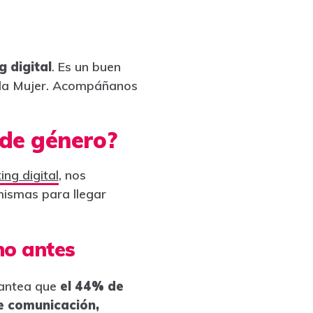
g digital
. Es un buen
 la Mujer. Acompáñanos
 de género?
ng digital
, nos
mismas para llegar
no antes
plantea que
el 44% de
e comunicación,