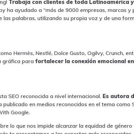
ing!
Trabaja con clientes de toda Latinoamérica 
opy ha ayudado a “más de 9000 empresas, marcas y p
e las palabras, utilizando su propia voz y de una fo
mo Hermès, Nestlé, Dolce Gusto, Ogilvy, Crunch, ent
 gráfica para
fortalecer la conexión emocional en
sta SEO reconocida a nivel internacional.
Es autora d
a publicado en medios reconocidos en el tema como S
ith Google.
re lo que nos impide alcanzar la equidad de género 
demás te presentamos a las expertas más reconocidas.