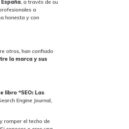
y España
, a través de su
rofesionales a
rma honesta y con
re otros, han confiado
tre la marca y sus
e libro “SEO: Las
earch Engine Journal,
y romper el techo de
 Si conoces o eres una