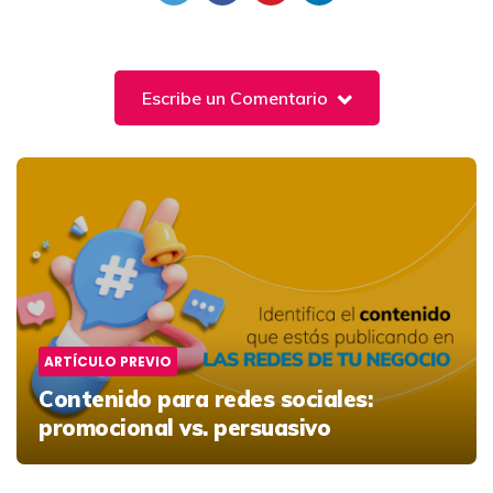
Escribe un Comentario
Post
navigation
ARTÍCULO PREVIO
Contenido para redes sociales:
promocional vs. persuasivo