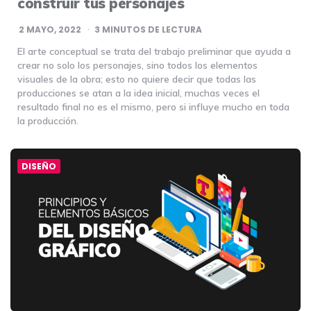
construir tus personajes
2 MAYO, 2022
3
MINUTOS DE LECTURA
El arte conceptual se trata del trabajo preliminar que ayuda a
crear no solo los personajes, sino todos los elementos
visuales de la obra; esto no quiere decir que todas las
producciones se atan a la idea inicial, muchas veces el
resultado final no es el mismo, pero si influye mucho en toda
la producción.
DISEÑO