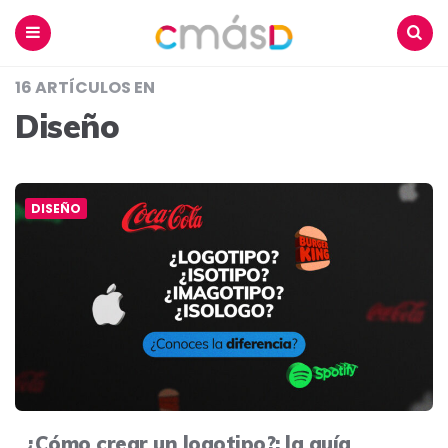
Blog
CmásD
Menu
Buscar
16 ARTÍCULOS EN
Diseño
DISEÑO
¿Cómo crear un logotipo?: la guía