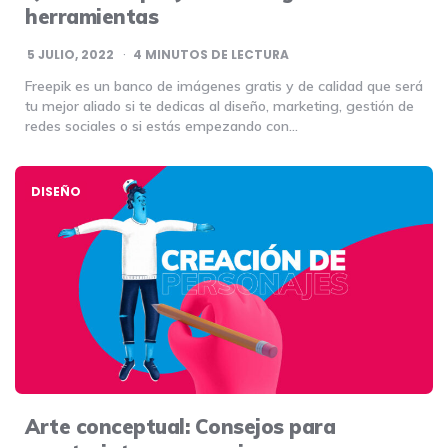
herramientas
5 JULIO, 2022
4
MINUTOS DE LECTURA
Freepik es un banco de imágenes gratis y de calidad que será
tu mejor aliado si te dedicas al diseño, marketing, gestión de
redes sociales o si estás empezando con…
DISEÑO
Arte conceptual: Consejos para