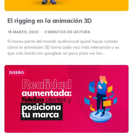
El rigging en la animación 3D
15 MARZO, 2022
3
MINUTOS DE LECTURA
Si haces parte del mundo audiovisual quizá hayas notado
cómo la animación 3D toma cada vez más relevancia y es
que solo basta con googlear un poco para ver las…
DISEÑO