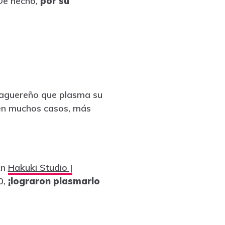
 De hecho,
por su
ibaguereño que plasma su
en muchos casos, más
En
Hakuki Studio |
0,
¡lograron plasmarlo