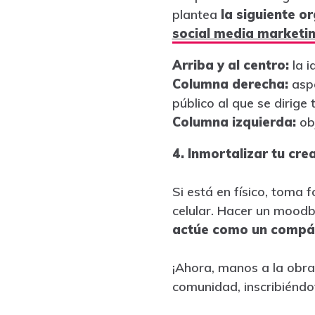
plantea
la siguiente o
social media marketi
Arriba y al centro:
la i
Columna derecha:
asp
público al que se dirige
Columna izquierda:
obj
4. Inmortalizar tu cre
Si está en físico, toma f
celular. Hacer un moodbo
actúe como un compás 
¡Ahora, manos a la obra
comunidad, inscribiéndot