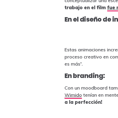
conceptualizar una esce
trabajo en el film
fue 
En el diseño de i
Estas animaciones incre
proceso creativo en co
es más”.
En branding:
Con un moodboard tambi
Wimido
tenían en mente 
a la perfección!