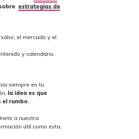
o sobre
estrategias de
alor, el mercado y el
ontenido y calendario.
opia siempre en tu
ón,
la idea es que
s el rumbo
.
Únete a nuestra
ormación útil como esta.