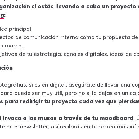
rganización si estás llevando a cabo un proyect
ng
:
dea principal
ectos de comunicación interna como tu propuesta de v
 tu marca.
etivos de tu estrategia, canales digitales, ideas de c
ación
otografías, si es en digital, asegúrate de llevar una c
ard puede ser muy útil, pero no si lo dejas en un caj
para redirigir tu proyecto cada vez que pierda
!
Invoca a las musas a través de tu moodboard
. 
e en el newsletter, así recibirás en tu correo más inf