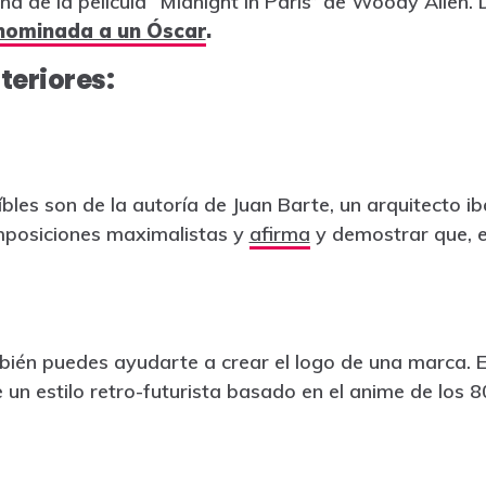
na de la película “Midnight in Paris” de Woody Allen.
nominada a un Óscar
.
nteriores:
íbles son de la autoría de Juan Barte, un arquitecto 
mposiciones maximalistas y
afirma
y demostrar que, 
én puedes ayudarte a crear el logo de una marca. 
un estilo retro-futurista basado en el anime de los 8