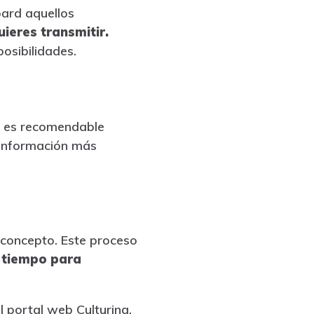
oard aquellos
ieres transmitir.
osibilidades.
, es recomendable
a información más
concepto. Este proceso
e tiempo para
el portal web
Culturina
,