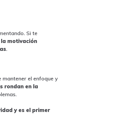
mentando. Si te
 la motivación
eas
.
e mantener el enfoque y
s rondan en la
blemas.
idad y es el primer