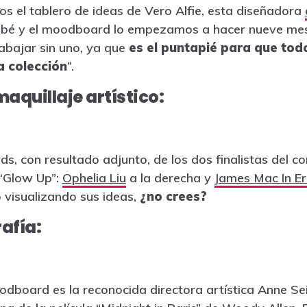
s el tablero de ideas de Vero Alfie, esta diseñadora
bebé y el moodboard lo empezamos a hacer nueve me
abajar sin uno, ya que
es el puntapié para que tod
la colección
”.
aquillaje artístico:
, con resultado adjunto, de los dos finalistas del c
“Glow Up”:
Ophelia Liu
a la derecha y
James Mac In E
 visualizando sus ideas,
¿no crees?
afía:
board es la reconocida directora artística Anne Seibe