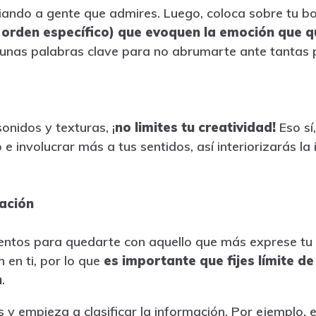
piando a gente que admires. Luego, coloca sobre tu b
 orden específico) que evoquen la emoción que qu
nas palabras clave para no abrumarte ante tantas p
onidos y texturas, ¡
no limites tu creatividad!
Eso sí
o e involucrar más a tus sentidos, así interiorizarás l
mación
entos para quedarte con aquello que más exprese tu 
 en ti, por lo que
es importante que fijes límite d
n
.
 y empieza a clasificar la información. Por ejemplo, 