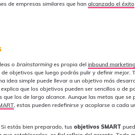
anes de empresas similares que han
alcanzado el éxito
s
deas o
brainstorming
es propia del
inbound marketin
de objetivos que luego podrás pulir y definir mejor. 
na idea simple puede llevar a un objetivo más desarro
explica que los objetivos pueden ser sencillos o de 
s que los de largo alcance. Aunque las metas que se
SMART
, estas pueden redefinirse y acoplarse a cada u
Si estás bien preparado, tus
objetivos SMART
puede
ue establecerlos, es fiel reflejo del gerente. Todo gr