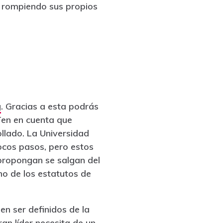
rompiendo sus propios
g
. Gracias a esta podrás
Ten en cuenta que
llado. La Universidad
pocos pasos, pero estos
 propongan se salgan del
no de los estatutos de
n ser definidos de la
an líder necesita de un