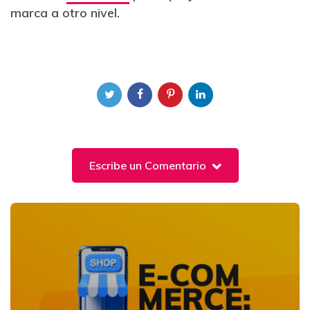
marca a otro nivel.
Escribe un Comentario
Post
navigation