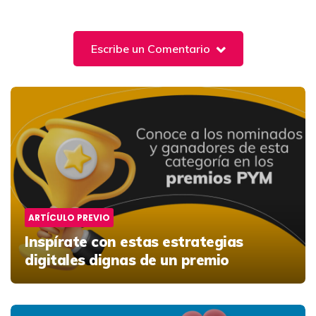
Escribe un Comentario
Post
navigation
ARTÍCULO PREVIO
Inspírate con estas estrategias
digitales dignas de un premio