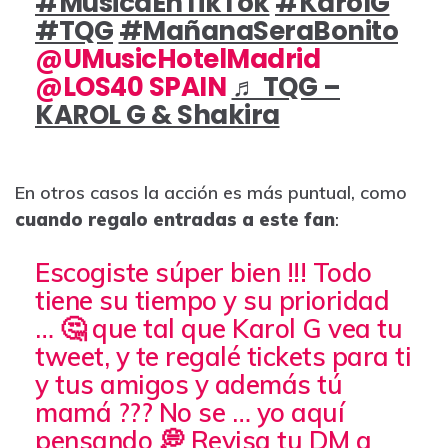
#MusicaEnTikTok
#KarolG
#TQG
#MañanaSeraBonito
@UMusicHotelMadrid
@LOS40 SPAIN
♬ TQG –
KAROL G & Shakira
En otros casos la acción es más puntual, como
cuando regalo entradas a este fan
:
Escogiste súper bien !!! Todo
tiene su tiempo y su prioridad
… 🤔 que tal que Karol G vea tu
tweet, y te regalé tickets para ti
y tus amigos y además tú
mamá ??? No se … yo aquí
pensando 💭 Revisa tu DM a