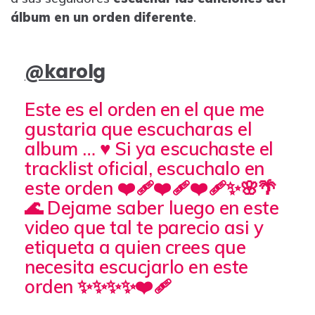
álbum en un orden diferente
.
@karolg
Este es el orden en el que me
gustaria que escucharas el
album … ♥️ Si ya escuchaste el
tracklist oficial, escuchalo en
este orden ❤️‍🩹❤️‍🩹❤️‍🩹✨🌸🌴
🌊 Dejame saber luego en este
video que tal te parecio asi y
etiqueta a quien crees que
necesita escucjarlo en este
orden ✨✨✨✨❤️‍🩹