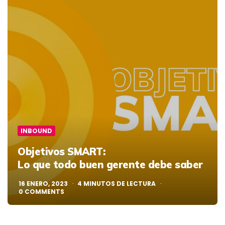
INBOUND
Objetivos SMART:
Lo que todo buen gerente debe saber
16 ENERO, 2023
4
MINUTOS DE LECTURA
0
COMMENTS