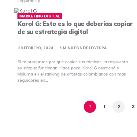
seguimos y…
MARKETING DIGITAL
Karol G: Esto es lo que deberías copiar
de su estrategia digital
29 FEBRERO, 2024
3
MINUTOS DE LECTURA
Si te preguntas por qué copiar sus tácticas, la respuesta
es simple: funcionan. Hace poco, Karol G destronó a
Maluma en el ranking de artistas colombianos con más
seguidores en…
Navegación
de
1
2
3
entradas