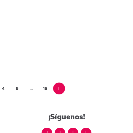
4
5
…
15
¡Síguenos!