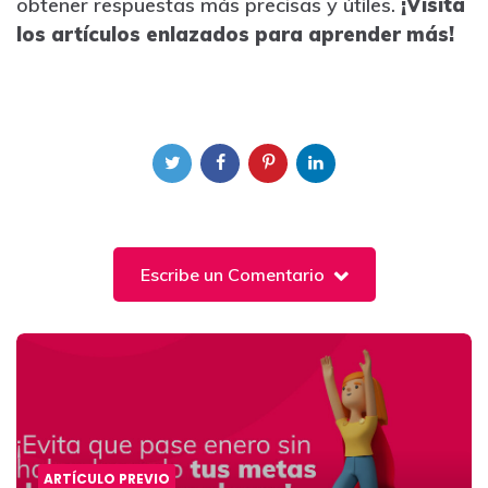
obtener respuestas más precisas y útiles.
¡Visita
los artículos enlazados para aprender más!
Escribe un Comentario
Post
navigation
ARTÍCULO PREVIO