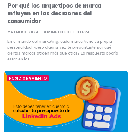
Por qué los arquetipos de marca
influyen en las decisiones del
consumidor
24 ENERO, 2024
3
MINUTOS DE LECTURA
En el mundo del marketing, cada marca tiene su propia
personalidad, ¿pero alguna vez te preguntaste por qué
ciertas marcas atraen más que otras? La respuesta podría
estar en los…
POSICIONAMIENTO