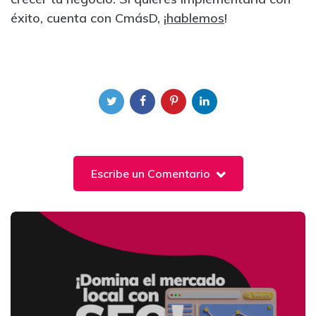
éxito, cuenta con CmásD, ¡
hablemos
!
Escribe un Comentario
Post
navigation