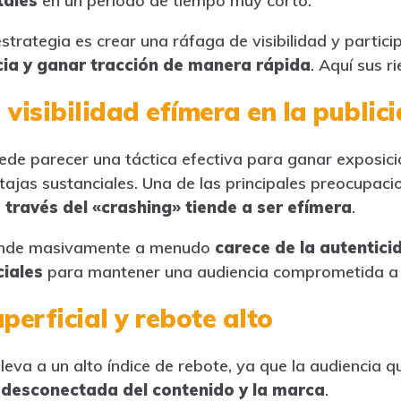
tales
en un período de tiempo muy corto.
strategia es crear una ráfaga de visibilidad y partic
cia y ganar tracción de manera rápida
. Aquí sus r
a visibilidad efímera en la publici
ede parecer una táctica efectiva para ganar exposici
tajas sustanciales. Una de las principales preocupaci
 través del «crashing» tiende a ser efímera
.
funde masivamente a menudo
carece de la autentic
iales
para mantener una audiencia comprometida a 
erficial y rebote alto
leva a un alto índice de rebote, ya que la audiencia q
 desconectada del contenido y la marca
.