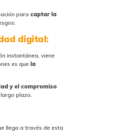
ipación para
captar la
iesgos:
dad digital:
ón instantánea, viene
ones es que
la
idad y el compromiso
largo plazo.
ue llega a través de esta