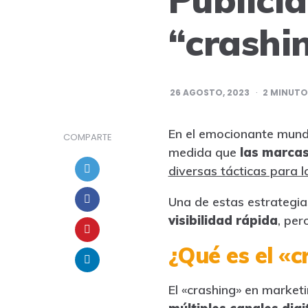
“crashin
26 AGOSTO, 2023
2
MINUTOS
En el emocionante mundo 
COMPARTE
medida que
las marcas
diversas tácticas para lo
Una de estas estrategi
visibilidad rápida
, per
¿Qué es el «c
El «crashing» en marketi