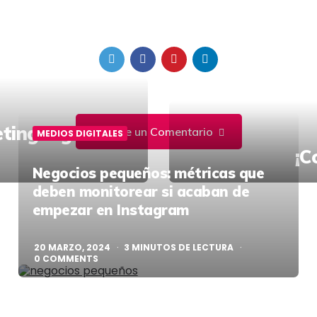
ing digital:
Escribe un Comentario
MEDIOS DIGITALES
¡C
Negocios pequeños: métricas que
deben monitorear si acaban de
empezar en Instagram
20 MARZO, 2024
3
MINUTOS DE LECTURA
0
COMMENTS