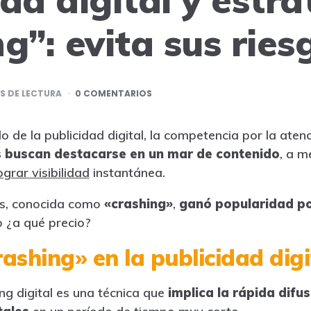
g”: evita sus ries
 DE LECTURA
0 COMENTARIOS
de la publicidad digital, la competencia por la atenci
 buscan destacarse en un mar de contenido
, a m
grar visibilidad
instantánea.
as, conocida como
«crashing»
,
ganó popularidad p
o ¿a qué precio?
rashing» en la publicidad digi
ng digital es una técnica que
implica la rápida difu