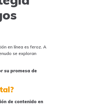
gos
ón en línea es feroz. A
enudo se exploran
or su promesa de
tal?
sión de contenido en