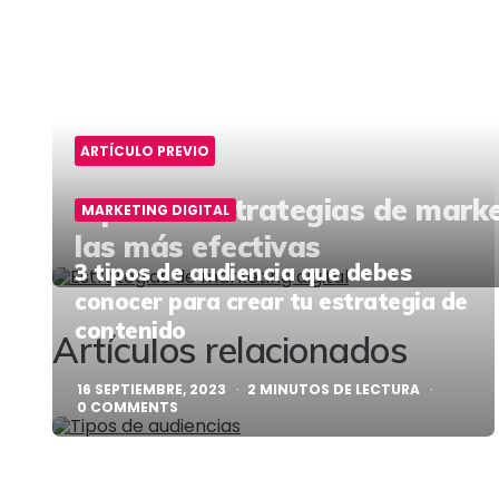
ARTÍCULO PREVIO
Tipos de estrategias de market
MARKETING DIGITAL
las más efectivas
Post
3 tipos de audiencia que debes
conocer para crear tu estrategia de
navigation
contenido
Artículos relacionados
16 SEPTIEMBRE, 2023
2
MINUTOS DE LECTURA
0
COMMENTS