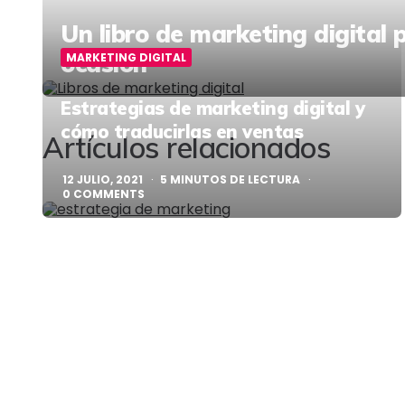
Un libro de marketing digital
ocasión
MARKETING DIGITAL
Post
Estrategias de marketing digital
y
navigation
cómo traducirlas en ventas
Artículos relacionados
12 JULIO, 2021
5
MINUTOS DE LECTURA
0
COMMENTS