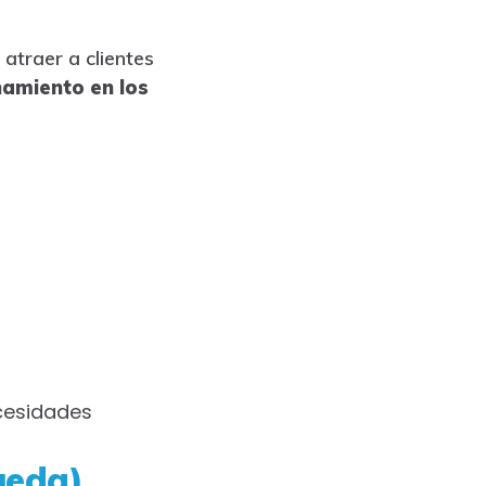
atraer a clientes
namiento en los
cesidades
ueda)