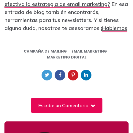
efectiva la estrategia de email marketing?
En esa
entrada de blog también encontrarás,
herramientas para tus newsletters. Y si tienes
alguna duda, nosotros te asesoramos ¡
Hablemos
!
CAMPAÑA DE MAILING
EMAIL MARKETING
MARKETING DIGITAL
Escribe un Comentario
Post